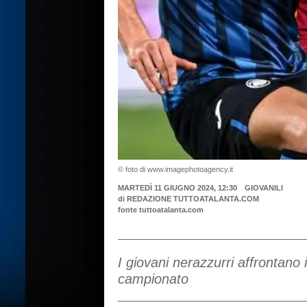
© foto di www.imagephotoagency.it
MARTEDÌ 11 GIUGNO 2024, 12:30
GIOVANILI
di
REDAZIONE TUTTOATALANTA.COM
fonte tuttoatalanta.com
I giovani nerazzurri affrontano i
campionato